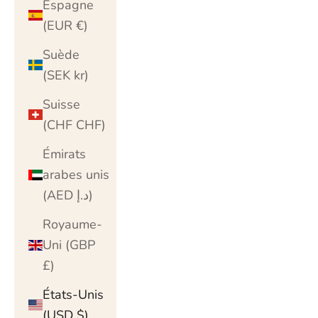
Espagne
(EUR €)
Suède
(SEK kr)
Suisse
(CHF CHF)
Émirats
arabes unis
(AED د.إ)
Royaume-
Uni (GBP
£)
États-Unis
(USD $)