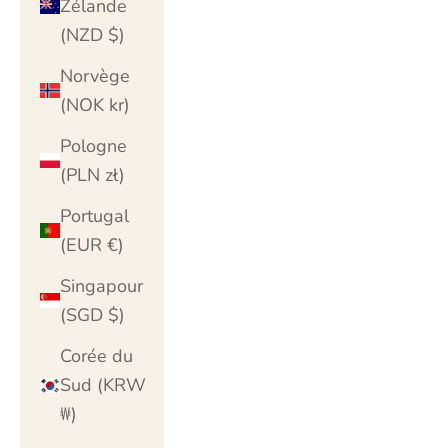
Zélande
(NZD $)
Norvège
(NOK kr)
Pologne
(PLN zł)
Portugal
(EUR €)
Singapour
(SGD $)
Corée du
Sud (KRW
₩)