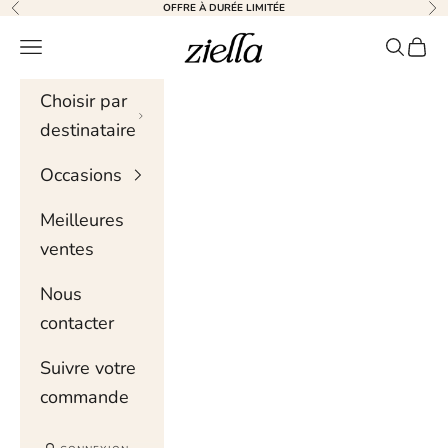
Skip to content
OFFRE À DURÉE LIMITÉE
Précédent
Sui
Ziella
Menu de navigation
Recher
Chari
Choisir par
destinataire
Occasions
Meilleures
ventes
Nous
contacter
Suivre votre
commande