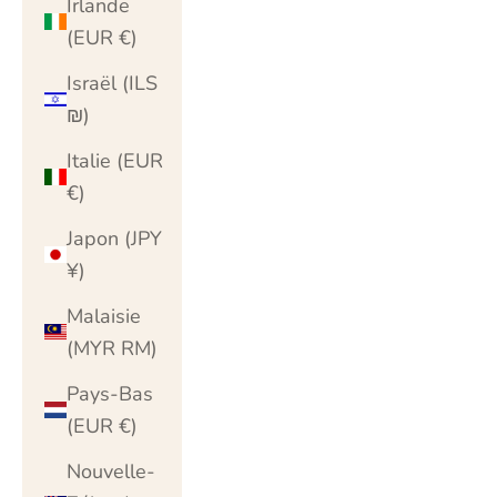
Irlande
(EUR €)
Israël (ILS
₪)
Italie (EUR
€)
Japon (JPY
¥)
Malaisie
(MYR RM)
Pays-Bas
(EUR €)
Nouvelle-