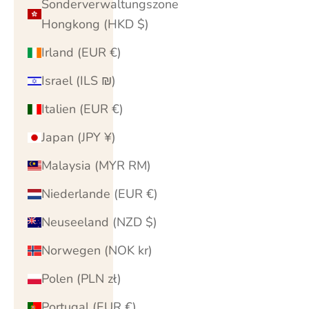
Sonderverwaltungszone
Hongkong (HKD $)
Irland (EUR €)
Israel (ILS ₪)
Italien (EUR €)
Japan (JPY ¥)
Malaysia (MYR RM)
Niederlande (EUR €)
Neuseeland (NZD $)
Norwegen (NOK kr)
Polen (PLN zł)
Portugal (EUR €)