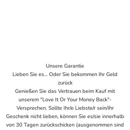
Kanada: 5–15 Werktage
Europa: 4–15 Werktage
Übrige Welt: 5–25 Werktage
Hinweis:
Die Lieferzeiten sind ungefähre Angaben ab Versand
und können aufgrund äußerer Umstände variieren. Genaue
Liefertermine können nicht garantiert werden.
Wenn Sie weitere Fragen haben, schreiben Sie uns bitte an
support@ziella.co – unser freundliches Team wird Ihnen so
schnell wie möglich antworten!
Unsere Garantie
Lieben Sie es... Oder Sie bekommen Ihr Geld
zurück
Genießen Sie das Vertrauen beim Kauf mit
unserem "Love It Or Your Money Back"-
Versprechen. Sollte Ihr/e Liebste/r sein/ihr
Geschenk nicht lieben, können Sie es/sie innerhalb
von 30 Tagen zurückschicken (ausgenommen sind