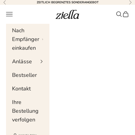
Zum Inhalt springen
ZEITLICH BEGRENZTES SONDERANGEBOT
Zurück
Wei
Ziella
Navigationsmenü
Suche
Wag
Nach
Empfänger
einkaufen
Anlässe
Bestseller
Kontakt
Ihre
Bestellung
verfolgen