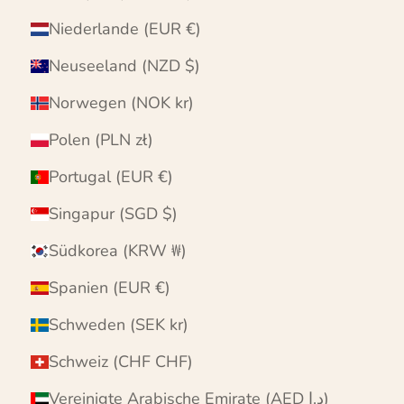
Niederlande (EUR €)
Neuseeland (NZD $)
Norwegen (NOK kr)
Polen (PLN zł)
Portugal (EUR €)
Singapur (SGD $)
Südkorea (KRW ₩)
Spanien (EUR €)
Schweden (SEK kr)
Schweiz (CHF CHF)
Vereinigte Arabische Emirate (AED د.إ)