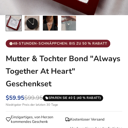
48-STUNDEN-SCHNÄPPCHEN: BIS ZU 50 % RABATT
Mutter & Tochter Bond "Always
Together At Heart"
Geschenkset
$59.95
$99.95
SPAREN SIE 40 $ (40 % RABATT)
Niedrigster Preis der letzten 30 Tage
Einzigartiges, von Herzen
Kostenloser Versand
kommendes Geschenk