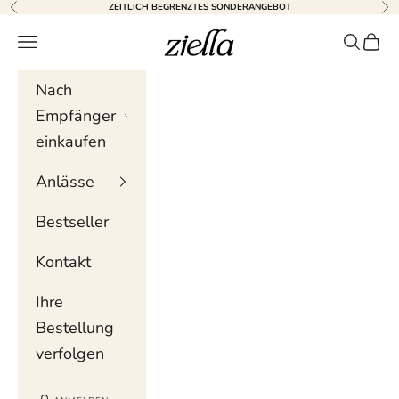
Zum Inhalt springen
ZEITLICH BEGRENZTES SONDERANGEBOT
Zurück
Wei
Ziella
Navigationsmenü
Suche
Wag
Nach
Empfänger
einkaufen
Anlässe
Bestseller
Kontakt
Ihre
Bestellung
verfolgen