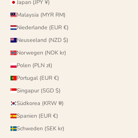
Japan (JPY ¥)
Malaysia (MYR RM)
Niederlande (EUR €)
Neuseeland (NZD $)
Norwegen (NOK kr)
Polen (PLN zł)
Portugal (EUR €)
Singapur (SGD $)
Südkorea (KRW ₩)
Spanien (EUR €)
Schweden (SEK kr)