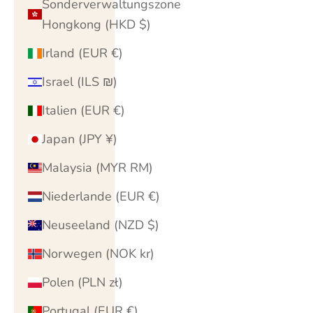
Sonderverwaltungszone
Hongkong (HKD $)
Irland (EUR €)
Israel (ILS ₪)
Italien (EUR €)
Japan (JPY ¥)
Malaysia (MYR RM)
Niederlande (EUR €)
Neuseeland (NZD $)
Norwegen (NOK kr)
Polen (PLN zł)
Portugal (EUR €)