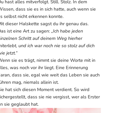
u hast alles mitverfolgt. Still. Stolz. In dem
Liefertermine können nicht garantiert werden.
issen, dass sie es in sich hatte, auch wenn sie
Wenn Sie weitere Fragen haben, schreiben Sie uns bitte an
support@ziella.co – unser freundliches Team wird Ihnen so
s selbst nicht erkennen konnte.
schnell wie möglich antworten!
it dieser Halskette sagst du ihr genau das.
as ist eine Art zu sagen:
„Ich habe jeden
inzelnen Schritt auf deinem Weg hierher
iterlebt, und ich war noch nie so stolz auf dich
ie jetzt.“
enn sie es trägt, nimmt sie deine Worte mit in
lles, was noch vor ihr liegt. Eine Erinnerung
aran, dass sie, egal wie weit das Leben sie auch
ühren mag, niemals allein ist.
ie hat sich diesen Moment verdient. So wird
ichergestellt, dass sie nie vergisst, wer als Erster
n sie geglaubt hat.