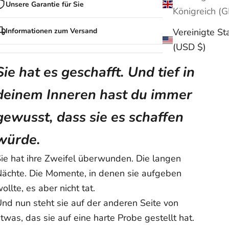
Unsere Garantie für Sie
Kaufen Sie beruhigt bei Ziella ein!
Informationen zum Versand
Vereinigte St
Sie haben ein 30-tägiges Rückgaberecht für alle Artikel (mit
(USD $)
Ausnahme von Sonderanfertigungen). Falls Ihr Kauf beschädigt
Versandkosten:
Wir bieten
KOSTENLOSEN VERSAND
für alle
oder mit einem Herstellungsfehler ankommt, ersetzen wir ihn
Bestellungen weltweit!
Sie hat es geschafft. Und tief in
kostenlos.
Versandzeiten:
Ihre Zufriedenheit hat für uns oberste Priorität – das garantieren
deinem Inneren hast du immer
Hinweis: Bei personalisierten Artikeln wie unserem Infinity-
wir Ihnen bei jeder Bestellung.
Armband mit Namensgravur verlängert sich die
Bearbeitungszeit
um 3–5 Werktage
, da jede Bestellung
gewusst, dass sie es schaffen
individuell für Sie angefertigt wird.
würde.
USA: 5–12 Werktage
Australien/Neuseeland: 8–14 Werktage
ie hat ihre Zweifel überwunden. Die langen
Großbritannien: 5–9 Werktage
ächte. Die Momente, in denen sie aufgeben
Kanada: 5–15 Werktage
Europa: 4–15 Werktage
ollte, es aber nicht tat.
Übrige Welt: 5–25 Werktage
nd nun steht sie auf der anderen Seite von
Hinweis:
Die Lieferzeiten sind ungefähre Angaben ab Versand
twas, das sie auf eine harte Probe gestellt hat.
und können aufgrund äußerer Umstände variieren. Genaue