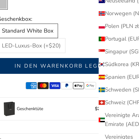
Silber
Gold (+$20)
Geschenkbox:
Polen (PL
Standard White Box
LED-Luxus-Box (+$20)
IN DEN WARENKORB LEGEN
Geschenktüte
$7.95
Vereinigte Ar
Vereinigtes