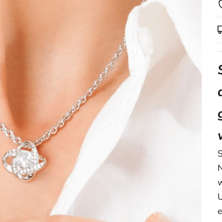
S
N
w
U
e