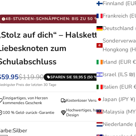
48-STUNDEN-SCHNÄPPCHEN: BIS ZU 50 % RABATT
„Stolz auf dich“ – Halskette mit
Sonderverwa
Liebesknoten zum
Schulabschluss
Irland (E
Israel (ILS ₪)
$59.95
$119.90
SPAREN SIE 59,95 $ (50 % RABATT)
iedrigster Preis der letzten 30 Tage
Italien
Einzigartiges, von Herzen
Japan (JPY ¥)
Kostenloser Versand
kommendes Geschenk
Hochwertiges, handgefertigtes
100 % Geld-zurück-Garantie
Design
arbe:
Silber