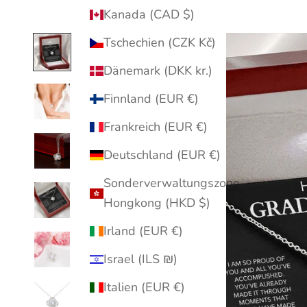
Kanada (CAD $)
Tschechien (CZK Kč)
Dänemark (DKK kr.)
Finnland (EUR €)
Frankreich (EUR €)
Deutschland (EUR €)
Sonderverwaltungszone
Hongkong (HKD $)
Irland (EUR €)
Israel (ILS ₪)
Italien (EUR €)