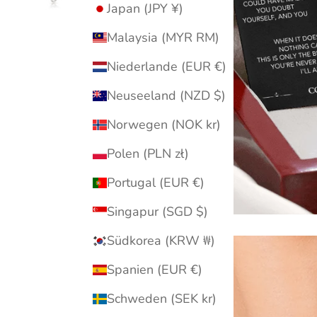
Japan (JPY ¥)
Malaysia (MYR RM)
Niederlande (EUR €)
Neuseeland (NZD $)
Norwegen (NOK kr)
Polen (PLN zł)
Portugal (EUR €)
Singapur (SGD $)
Südkorea (KRW ₩)
Spanien (EUR €)
Schweden (SEK kr)