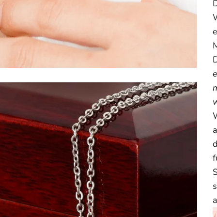
D
W
e
M
D
e
m
w
W
a
d
f
S
s
a