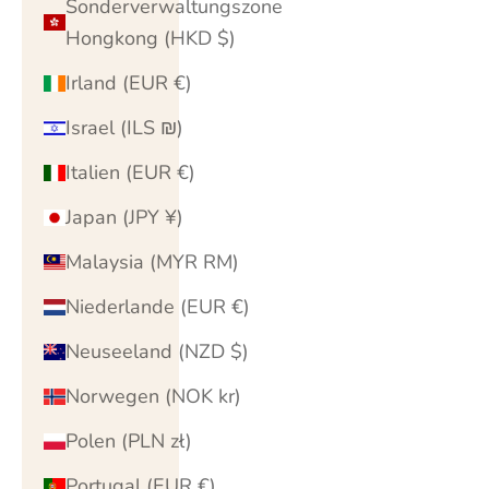
Sonderverwaltungszone
Hongkong (HKD $)
Irland (EUR €)
Israel (ILS ₪)
Italien (EUR €)
Japan (JPY ¥)
Malaysia (MYR RM)
Niederlande (EUR €)
Neuseeland (NZD $)
Norwegen (NOK kr)
Polen (PLN zł)
Portugal (EUR €)