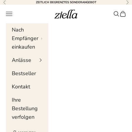
Zum Inhalt springen
ZEITLICH BEGRENZTES SONDERANGEBOT
Zurück
Wei
Ziella
Navigationsmenü
Suche
Wag
Nach
Empfänger
einkaufen
Anlässe
Bestseller
Kontakt
Ihre
Bestellung
verfolgen