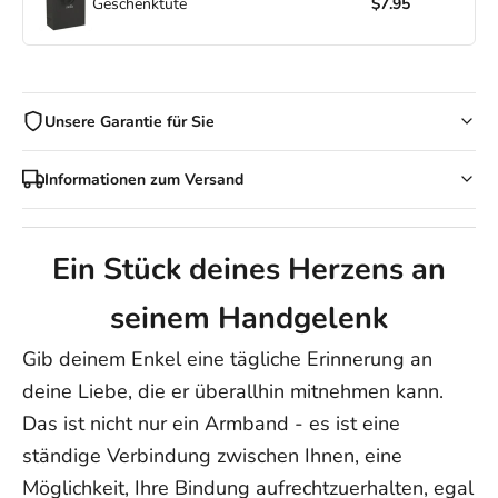
Geschenktüte
$7.95
Unsere Garantie für Sie
Kaufen Sie beruhigt bei Ziella ein!
Informationen zum Versand
Sie haben ein 30-tägiges Rückgaberecht für alle Artikel (mit
Ausnahme von Sonderanfertigungen). Falls Ihr Kauf beschädigt
Versandkosten:
Wir bieten
KOSTENLOSEN VERSAND
für alle
oder mit einem Herstellungsfehler ankommt, ersetzen wir ihn
Bestellungen weltweit!
Ein Stück deines Herzens an
kostenlos.
Versandzeiten:
Ihre Zufriedenheit hat für uns oberste Priorität – das garantieren
Hinweis: Bei personalisierten Artikeln wie unserem Infinity-
seinem Handgelenk
wir Ihnen bei jeder Bestellung.
Armband mit Namensgravur verlängert sich die
Bearbeitungszeit
um 3–5 Werktage
, da jede Bestellung
Gib deinem Enkel eine tägliche Erinnerung an
individuell für Sie angefertigt wird.
deine Liebe, die er überallhin mitnehmen kann.
USA: 5–12 Werktage
Das ist nicht nur ein Armband - es ist eine
Australien/Neuseeland: 8–14 Werktage
ständige Verbindung zwischen Ihnen, eine
Großbritannien: 5–9 Werktage
Möglichkeit, Ihre Bindung aufrechtzuerhalten, egal
Kanada: 5–15 Werktage