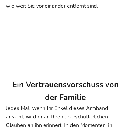
Europa: 4–15 Werktage
wie weit Sie voneinander entfernt sind.
Übrige Welt: 5–25 Werktage
Hinweis:
Die Lieferzeiten sind ungefähre Angaben ab Versand
und können aufgrund äußerer Umstände variieren. Genaue
Liefertermine können nicht garantiert werden.
Wenn Sie weitere Fragen haben, schreiben Sie uns bitte an
support@ziella.co – unser freundliches Team wird Ihnen so
schnell wie möglich antworten!
Ein Vertrauensvorschuss von
der Familie
Jedes Mal, wenn Ihr Enkel dieses Armband
ansieht, wird er an Ihren unerschütterlichen
Glauben an ihn erinnert. In den Momenten, in