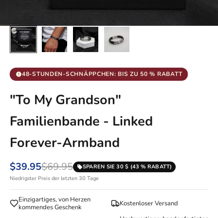
48-STUNDEN-SCHNÄPPCHEN: BIS ZU 50 % RABATT
"To My Grandson"
Familienbande - Linked
Forever-Armband
$39.95
$69.95
SPAREN SIE 30 $ (43 % RABATT)
Niedrigster Preis der letzten 30 Tage
Einzigartiges, von Herzen
Kostenloser Versand
kommendes Geschenk