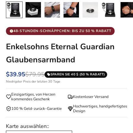
48-STUNDEN-SCHNÄPPCHEN: BIS ZU 50 % RABATT
Enkelsohns Eternal Guardian
Glaubensarmband
$39.95
$79.95
SPAREN SIE 40 $ (50 % RABATT)
Niedrigster Preis der letzten 30 Tage
Einzigartiges, von Herzen
Kostenloser Versand
kommendes Geschenk
Hochwertiges, handgefertigtes
100 % Geld-zurück-Garantie
Design
Karte auswählen::