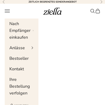
Zum Inhalt springen
ZEITLICH BEGRENZTES SONDERANGEBOT
Zurück
Wei
Ziella
Navigationsmenü
Suche
Wag
Nach
Empfänger
einkaufen
Anlässe
Bestseller
Kontakt
Ihre
Bestellung
verfolgen