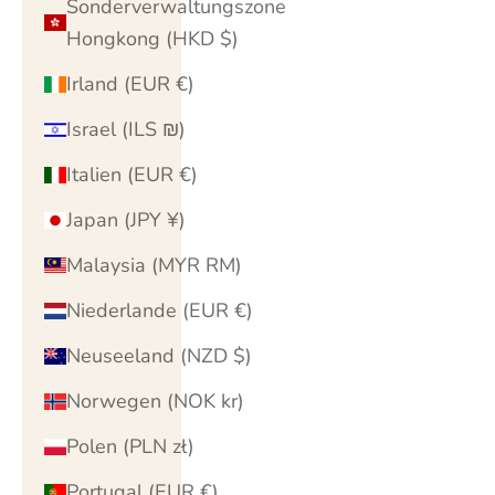
Sonderverwaltungszone
Hongkong (HKD $)
Irland (EUR €)
Israel (ILS ₪)
Italien (EUR €)
Japan (JPY ¥)
Malaysia (MYR RM)
Niederlande (EUR €)
Neuseeland (NZD $)
Norwegen (NOK kr)
Polen (PLN zł)
Portugal (EUR €)