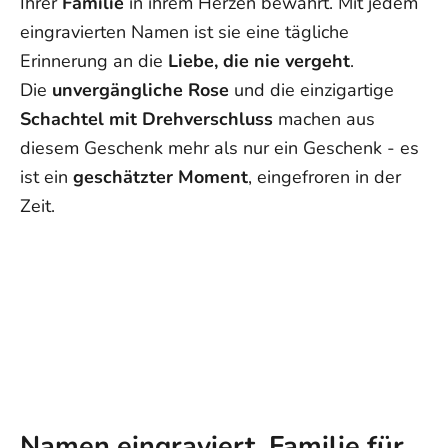
Ihrer
Familie
in ihrem Herzen bewahrt. Mit jedem
USA: 5–12 Werktage
eingravierten Namen ist sie eine tägliche
Australien/Neuseeland: 8–14 Werktage
Erinnerung an die
Liebe, die nie vergeht
.
Großbritannien: 5–9 Werktage
Die
unvergängliche
Rose
und die einzigartige
Kanada: 5–15 Werktage
Europa: 4–15 Werktage
Schachtel mit Drehverschluss
machen aus
Übrige Welt: 5–25 Werktage
diesem Geschenk mehr als nur ein Geschenk - es
Hinweis:
Die Lieferzeiten sind ungefähre Angaben ab Versand
ist ein
geschätzter Moment
, eingefroren in der
und können aufgrund äußerer Umstände variieren. Genaue
Zeit.
Liefertermine können nicht garantiert werden.
Wenn Sie weitere Fragen haben, schreiben Sie uns bitte an
support@ziella.co – unser freundliches Team wird Ihnen so
schnell wie möglich antworten!
Namen eingraviert, Familie für