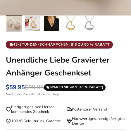
48-STUNDEN-SCHNÄPPCHEN: BIS ZU 50 % RABATT
Unendliche Liebe Gravierter
Anhänger Geschenkset
$59.95
$99.95
SPAREN SIE 40 $ (40 % RABATT)
Niedrigster Preis der letzten 30 Tage
Einzigartiges, von Herzen
Kostenloser Versand
kommendes Geschenk
Hochwertiges, handgefertigtes
100 % Geld-zurück-Garantie
Design