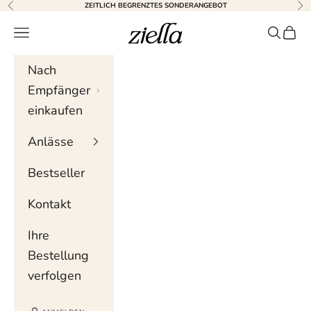
Zum Inhalt springen
ZEITLICH BEGRENZTES SONDERANGEBOT
Zurück
Wei
Ziella
Navigationsmenü
Suche
Wag
Nach
Empfänger
einkaufen
Anlässe
Bestseller
Kontakt
Ihre
Bestellung
verfolgen