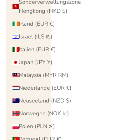
Sonderverwaltungszone
Hongkong (HKD $)
Irland (EUR €)
Israel (ILS ₪)
Italien (EUR €)
Japan (JPY ¥)
Malaysia (MYR RM)
Niederlande (EUR €)
Neuseeland (NZD $)
Norwegen (NOK kr)
Polen (PLN zł)
Portugal (EUR €)