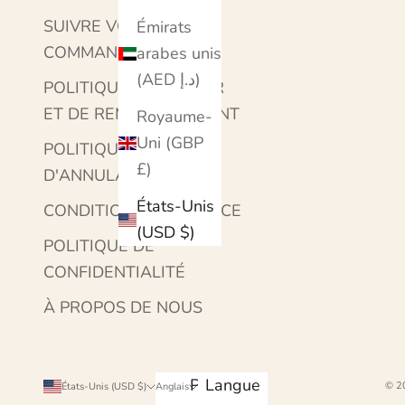
SUIVRE VOTRE
Émirats
COMMANDE
arabes unis
(AED د.إ)
POLITIQUE DE RETOUR
ET DE REMBOURSEMENT
Royaume-
Uni (GBP
POLITIQUE
£)
D'ANNULATION
États-Unis
CONDITIONS DE SERVICE
(USD $)
POLITIQUE DE
CONFIDENTIALITÉ
À PROPOS DE NOUS
Pays
Langue
© 20
États-Unis (USD $)
Anglais