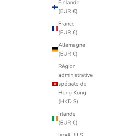
Finlande
(EUR €)
France
(EUR €)
Allemagne
(EUR €)
Région
administrative
spéciale de
Hong Kong
(HKD $)
Irlande
(EUR €)
Israël (ILS