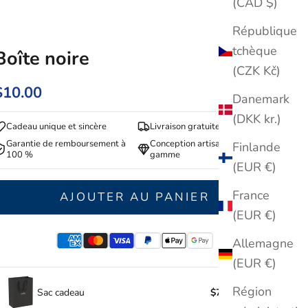
(CAD $)
République
tchèque
Boîte noire
(CZK Kč)
$10.00
Danemark
(DKK kr.)
Cadeau unique et sincère
Livraison gratuite
Garantie de remboursement à
Conception artisanale haut de
Finlande
100 %
gamme
(EUR €)
France
AJOUTER AU PANIER
(EUR €)
Allemagne
(EUR €)
Région
Sac cadeau
$7.95