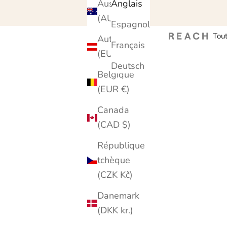
Australie
Anglais
(AUD $)
Espagnol
Tout
Autriche
Français
(EUR €)
Deutsch
Belgique
(EUR €)
Canada
(CAD $)
République
tchèque
(CZK Kč)
Danemark
(DKK kr.)