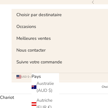
Skip to content
Précédent
Choisir par destinataire
Occasions
Meilleures ventes
Nous contacter
Suivre votre commande
Pays
USD $
Australie
Choi
(AUD $)
Chariot
Autriche
(EUR €)