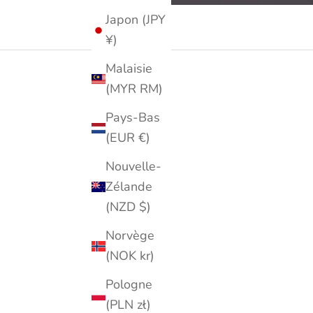
Japon (JPY
¥)
Malaisie
(MYR RM)
Pays-Bas
(EUR €)
Nouvelle-
Zélande
(NZD $)
Norvège
(NOK kr)
Pologne
(PLN zł)