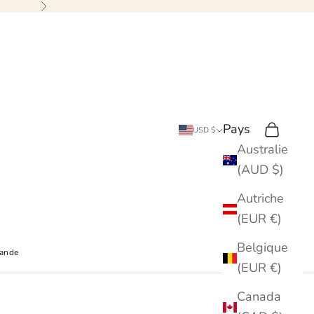
Suivant
Pays
Recherche
Chariot
USD $
Australie
(AUD $)
Autriche
(EUR €)
Belgique
mande
(EUR €)
Canada