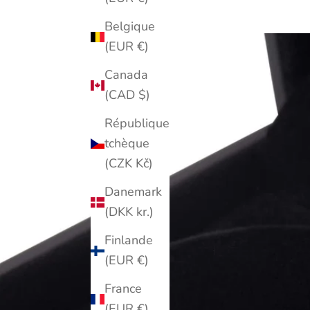
Belgique
(EUR €)
Canada
(CAD $)
République
tchèque
(CZK Kč)
Danemark
(DKK kr.)
Finlande
(EUR €)
France
(EUR €)