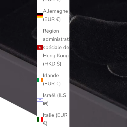
Allemagne
(EUR €)
Région
administrative
spéciale de
Hong Kong
(HKD $)
Irlande
(EUR €)
Israël (ILS
₪)
Italie (EUR
€)