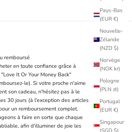
Reste du monde : 5 à 25 jours ouvrables
Pays-Bas
Remarque :
les délais de livraison sont approximatifs et
s'entendent à compter de l'expédition ; ils peuvent varier en
(EUR €)
fonction de facteurs externes. Les dates de livraison exactes ne
peuvent être garanties.
Nouvelle-
N'hésitez pas à nous contacter à l'adresse support@ziella.co si
Zélande
vous avez d'autres questions ; notre équipe se fera un plaisir de
(NZD $)
vous répondre dans les plus brefs délais !
 ou remboursé
Norvège
eter en toute confiance grâce à
(NOK kr)
 "Love It Or Your Money Back"
Pologne
mboursez-le). Si votre proche n'aime
(PLN zł)
t son cadeau, n'hésitez pas à le
es 30 jours (à l'exception des articles
Portugal
 pour un remboursement complet.
(EUR €)
geons à faire en sorte que chaque
Singapour
bliable, afin d'illuminer de joie les
(SGD $)