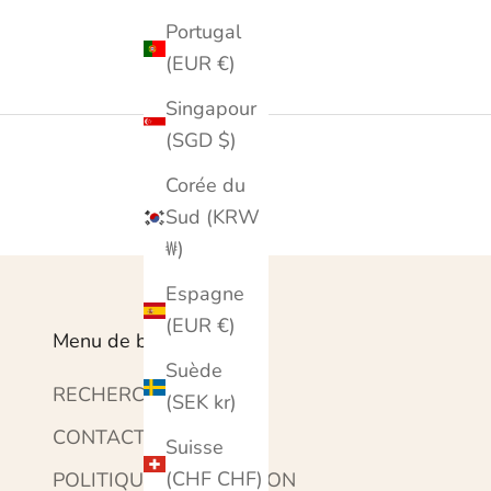
Portugal
(EUR €)
Singapour
(SGD $)
Corée du
Sud (KRW
₩)
Espagne
(EUR €)
Menu de bas de page
Suède
RECHERCHE
(SEK kr)
CONTACTEZ-NOUS
Suisse
(CHF CHF)
POLITIQUE D'EXPÉDITION