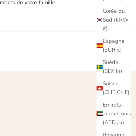
bres de votre famille.
Corée du
Sud (KRW
₩)
Espagne
(EUR €)
Suède
(SEK kr)
Suisse
(CHF CHF)
Émirats
arabes unis
(AED د.إ)
Royaume-