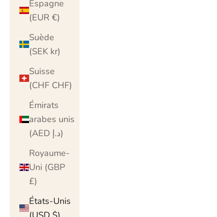
Espagne
(EUR €)
Suède
(SEK kr)
Suisse
(CHF CHF)
Émirats
arabes unis
(AED د.إ)
Royaume-
Uni (GBP
£)
États-Unis
(USD $)