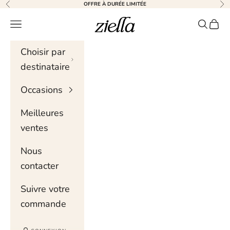
Skip to content
OFFRE À DURÉE LIMITÉE
Précédent
Sui
Ziella
Menu de navigation
Recher
Chari
Choisir par
destinataire
Occasions
Meilleures
ventes
Nous
contacter
Suivre votre
commande