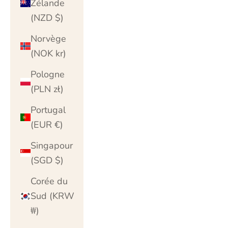
Zélande
(NZD $)
Norvège
(NOK kr)
Pologne
(PLN zł)
Portugal
(EUR €)
Singapour
(SGD $)
Corée du
Sud (KRW
₩)