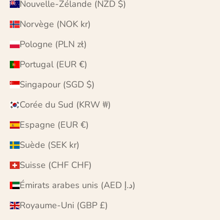
Nouvelle-Zélande (NZD $)
Norvège (NOK kr)
Pologne (PLN zł)
Portugal (EUR €)
Singapour (SGD $)
Corée du Sud (KRW ₩)
Espagne (EUR €)
Suède (SEK kr)
Suisse (CHF CHF)
Émirats arabes unis (AED د.إ)
Royaume-Uni (GBP £)