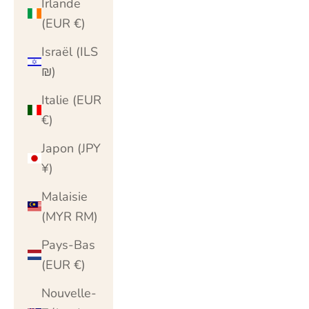
Irlande
(EUR €)
Israël (ILS
₪)
Italie (EUR
€)
Japon (JPY
¥)
Malaisie
(MYR RM)
Pays-Bas
(EUR €)
Nouvelle-