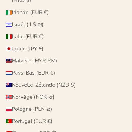
(HKD $)
Irlande (EUR €)
Israël (ILS ₪)
Italie (EUR €)
Japon (JPY ¥)
Malaisie (MYR RM)
Pays-Bas (EUR €)
Nouvelle-Zélande (NZD $)
Norvège (NOK kr)
Pologne (PLN zł)
Portugal (EUR €)