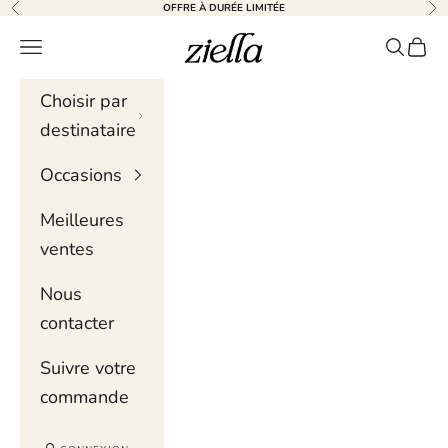
Skip to content
OFFRE À DURÉE LIMITÉE
Précédent
Sui
Ziella
Menu de navigation
Recher
Chari
Choisir par
destinataire
Occasions
Meilleures
ventes
Nous
contacter
Suivre votre
commande