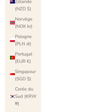
Zélande
(NZD $)
Norvège
(NOK kr)
Pologne
(PLN zł)
Portugal
(EUR €)
Singapour
(SGD $)
Corée du
Sud (KRW
₩)