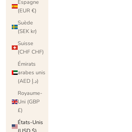
Espagne
(EUR €)
Suède
(SEK kr)
Suisse
(CHF CHF)
Émirats
arabes unis
(AED د.إ)
Royaume-
Uni (GBP
£)
États-Unis
(USD $)