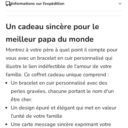
Informations sur l'expédition
Vous bénéficiez d'une politique de retour sans tracas de 30 jours
sur tous les articles (à l'exception des produits personnalisés) et,
Frais d'expédition :
Nous offrons
la LIVRAISON GRATUITE
pour
si votre achat arrive endommagé ou comporte une erreur de
toutes les commandes, partout dans le monde !
Un cadeau sincère pour le
fabrication, nous le remplaçons gratuitement.
Délais d'expédition :
Votre satisfaction est notre priorité absolue, garantie à chaque
meilleur papa du monde
Remarque : les articles personnalisés, comme notre bracelet
commande.
Infinity gravé à votre nom, nécessitent un délai de traitement
supplémentaire de 3 à 5 jours ouvrables
, car chaque commande
Montrez à votre père à quel point il compte pour
est fabriquée spécialement pour vous.
vous avec un bracelet en cuir personnalisé qui
États-Unis : 5 à 12 jours ouvrables
illustre le lien indéfectible de l'amour de votre
Australie/Nouvelle-Zélande : 8 à 14 jours ouvrables
famille. Ce coffret cadeau unique comprend :
Royaume-Uni : 5 à 9 jours ouvrables
Un bracelet en cuir personnalisé avec des
Canada : 5 à 15 jours ouvrables
Europe : 4 à 15 jours ouvrables
perles gravées, chacune portant le nom d'un
Reste du monde : 5 à 25 jours ouvrables
être cher.
Remarque :
les délais de livraison sont approximatifs et
Un design épuré et élégant qui met en valeur
s'entendent à compter de l'expédition ; ils peuvent varier en
l'unité de votre famille
fonction de facteurs externes. Les dates de livraison exactes ne
peuvent être garanties.
Une carte message sincère exprimant votre