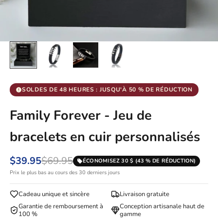
SOLDES DE 48 HEURES : JUSQU'À 50 % DE RÉDUCTION
Family Forever - Jeu de
bracelets en cuir personnalisés
$39.95
$69.95
ÉCONOMISEZ 30 $ (43 % DE RÉDUCTION)
Prix le plus bas au cours des 30 derniers jours
Cadeau unique et sincère
Livraison gratuite
Garantie de remboursement à
Conception artisanale haut de
100 %
gamme