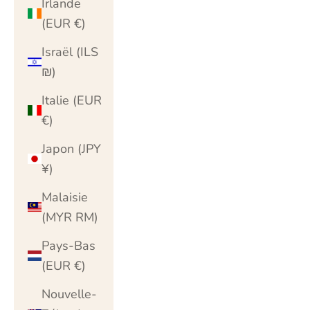
Irlande
(EUR €)
Israël (ILS
₪)
Italie (EUR
€)
Japon (JPY
¥)
Malaisie
(MYR RM)
Pays-Bas
(EUR €)
Nouvelle-