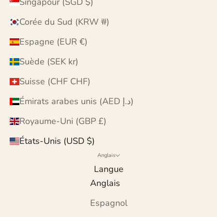
Singapour (SGD $)
Corée du Sud (KRW ₩)
Espagne (EUR €)
Suède (SEK kr)
Suisse (CHF CHF)
Émirats arabes unis (AED د.إ)
Royaume-Uni (GBP £)
États-Unis (USD $)
Anglais
Langue
Anglais
Espagnol