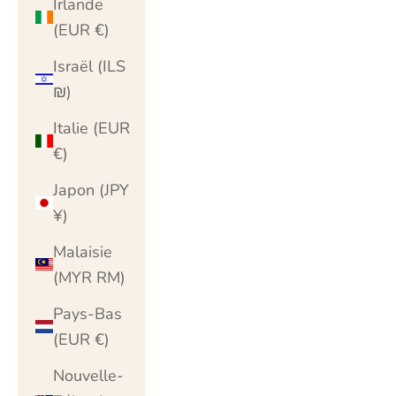
Irlande
(EUR €)
Israël (ILS
₪)
Italie (EUR
€)
Japon (JPY
¥)
Malaisie
(MYR RM)
Pays-Bas
(EUR €)
Nouvelle-