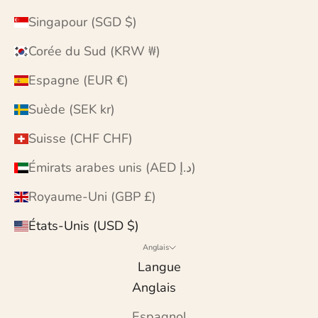
Singapour (SGD $)
Corée du Sud (KRW ₩)
Espagne (EUR €)
Suède (SEK kr)
Suisse (CHF CHF)
Émirats arabes unis (AED د.إ)
Royaume-Uni (GBP £)
États-Unis (USD $)
Anglais
Langue
Anglais
Espagnol