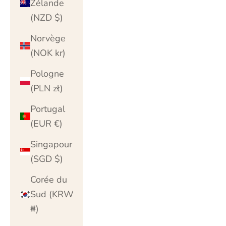
Zélande
(NZD $)
Norvège
(NOK kr)
Pologne
(PLN zł)
Portugal
(EUR €)
Singapour
(SGD $)
Corée du
Sud (KRW
₩)