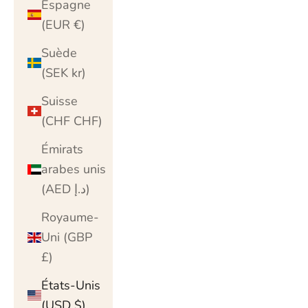
Espagne
(EUR €)
Suède
(SEK kr)
Suisse
(CHF CHF)
Émirats
arabes unis
(AED د.إ)
Royaume-
Uni (GBP
£)
États-Unis
(USD $)