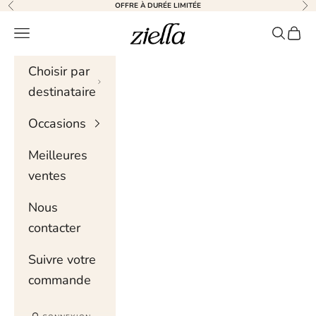
Skip to content
OFFRE À DURÉE LIMITÉE
Précédent
Sui
Ziella
Menu de navigation
Recher
Chari
Choisir par
destinataire
Occasions
Meilleures
ventes
Nous
contacter
Suivre votre
commande