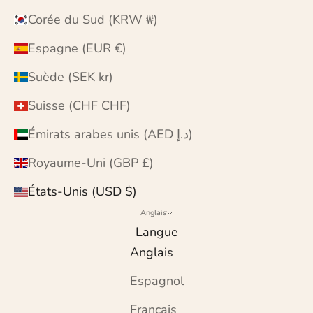
Corée du Sud (KRW ₩)
Espagne (EUR €)
Suède (SEK kr)
Suisse (CHF CHF)
Émirats arabes unis (AED د.إ)
Royaume-Uni (GBP £)
États-Unis (USD $)
Anglais
Langue
Anglais
Espagnol
Français