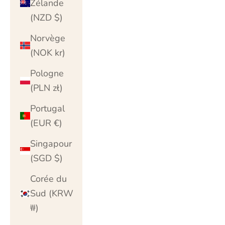
Zélande
(NZD $)
Norvège
(NOK kr)
Pologne
(PLN zł)
Portugal
(EUR €)
Singapour
(SGD $)
Corée du
Sud (KRW
₩)