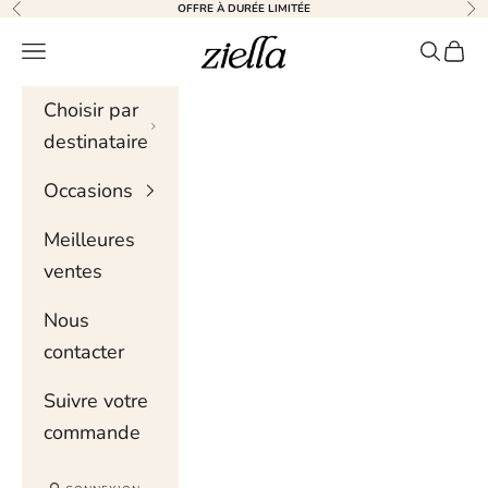
Skip to content
OFFRE À DURÉE LIMITÉE
Précédent
Sui
Ziella
Menu de navigation
Recher
Chari
Choisir par
destinataire
Occasions
Meilleures
ventes
Nous
contacter
Suivre votre
commande