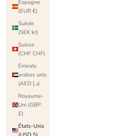
Espagne
(EUR €)
Suède
(SEK kr)
Suisse
(CHF CHF)
Émirats
arabes unis
(AED د.إ)
Royaume-
Uni (GBP
£)
États-Unis
(USD $)