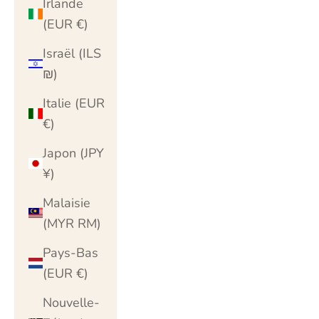
Irlande
(EUR €)
Israël (ILS
₪)
Italie (EUR
€)
Japon (JPY
¥)
Malaisie
(MYR RM)
Pays-Bas
(EUR €)
Nouvelle-