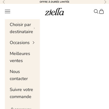
Skip to content
OFFRE À DURÉE LIMITÉE
Précédent
Sui
Ziella
Menu de navigation
Recher
Chari
Choisir par
destinataire
Occasions
Meilleures
ventes
Nous
contacter
Suivre votre
commande