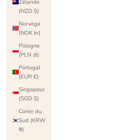
Zélande
(NZD $)
Norvège
(NOK kr)
Pologne
(PLN zł)
Portugal
(EUR €)
Singapour
(SGD $)
Corée du
Sud (KRW
₩)