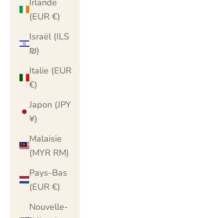
Irlande
(EUR €)
Israël (ILS
₪)
Italie (EUR
€)
Japon (JPY
¥)
Malaisie
(MYR RM)
Pays-Bas
(EUR €)
Nouvelle-