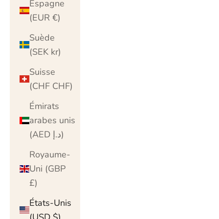
Espagne
(EUR €)
Suède
(SEK kr)
Suisse
(CHF CHF)
Émirats
arabes unis
(AED د.إ)
Royaume-
Uni (GBP
£)
États-Unis
(USD $)