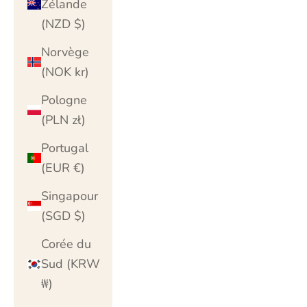
Zélande
(NZD $)
Norvège
(NOK kr)
Pologne
(PLN zł)
Portugal
(EUR €)
Singapour
(SGD $)
Corée du
Sud (KRW
₩)