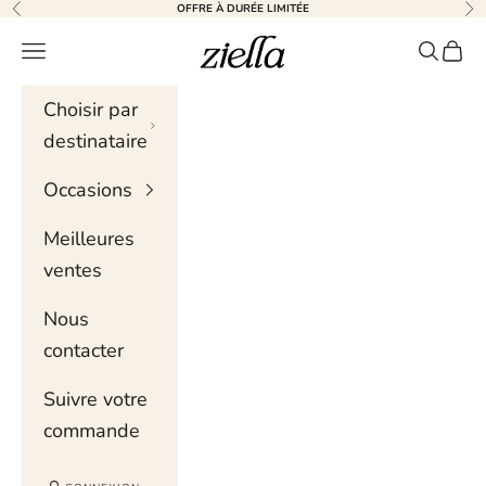
Skip to content
OFFRE À DURÉE LIMITÉE
Précédent
Sui
Ziella
Menu de navigation
Recher
Chari
Choisir par
destinataire
Occasions
Meilleures
ventes
Nous
contacter
Suivre votre
commande