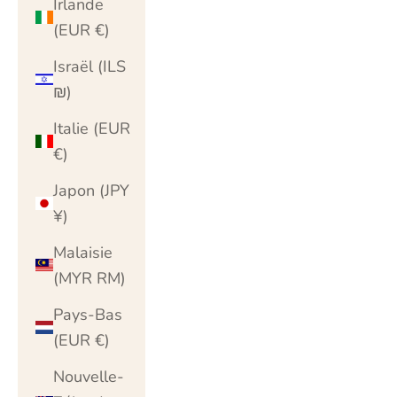
Irlande
(EUR €)
Israël (ILS
₪)
Italie (EUR
€)
Japon (JPY
¥)
Malaisie
(MYR RM)
Pays-Bas
(EUR €)
Nouvelle-