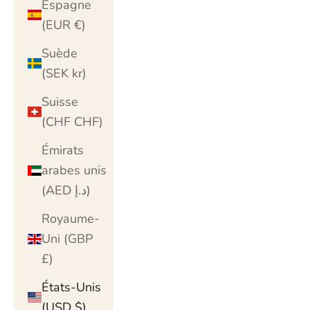
Espagne
(EUR €)
Suède
(SEK kr)
Suisse
(CHF CHF)
Émirats
arabes unis
(AED د.إ)
Royaume-
Uni (GBP
£)
États-Unis
(USD $)