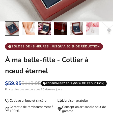
SOLDES DE 48 HEURES : JUSQU'À 50 % DE RÉDUCTION
À ma belle-fille - Collier à
nœud éternel
$59.95
$119.95
ÉCONOMISEZ 60 $ (50 % DE RÉDUCTION)
Prix le plus bas au cours des 30 derniers jours
Cadeau unique et sincère
Livraison gratuite
Garantie de remboursement à
Conception artisanale haut de
100 %
gamme