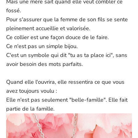
Mais une mère sait quand elle veut combler ce
fonction de facteurs externes. Les dates de livraison exactes ne
fossé.
peuvent être garanties.
Pour s'assurer que la femme de son fils se sente
N'hésitez pas à nous contacter à l'adresse support@ziella.co si
pleinement accueillie et valorisée.
vous avez d'autres questions ; notre équipe se fera un plaisir de
vous répondre dans les plus brefs délais !
Ce collier est une façon douce de le faire.
Ce n'est pas un simple bijou.
C'est un symbole qui dit "tu as ta place ici", sans
avoir besoin des mots parfaits.
Quand elle l'ouvrira, elle ressentira ce que vous
avez toujours voulu :
Elle n'est pas seulement "belle-famille". Elle fait
partie de la famille.