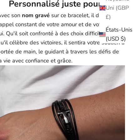
Personnalisé juste pour lui
Uni (GBP
Avec son
nom gravé
sur ce bracelet, il devient un
£)
appel constant de votre amour et de votre foi en
États-Unis
ui. Qu'il soit confronté à des choix difficiles ou
(USD $)
u'il célèbre des victoires, il sentira votre soutien à
ortée de main, le guidant à travers les défis de
a vie avec confiance et grâce.