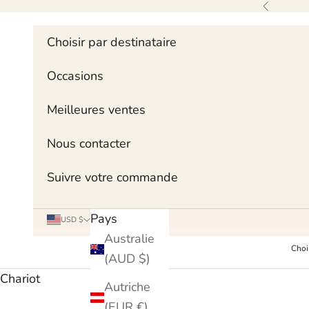
Skip to content
Précédent
Choisir par destinataire
Occasions
Meilleures ventes
Nous contacter
Suivre votre commande
Pays
USD $
Australie
Choi
(AUD $)
Chariot
Autriche
(EUR €)