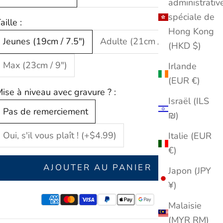
administrativ
spéciale de
aille :
Hong Kong
Jeunes (19cm / 7.5")
Adulte (21cm / 8.3")
(HKD $)
Max (23cm / 9")
Irlande
(EUR €)
ise à niveau avec gravure ? :
Israël (ILS
Pas de remerciement
₪)
Oui, s'il vous plaît ! (+$4.99)
Italie (EUR
€)
AJOUTER AU PANIER
Japon (JPY
¥)
Malaisie
(MYR RM)