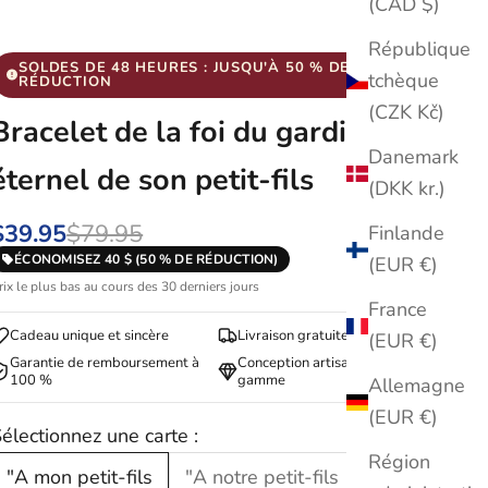
(CAD $)
République
SOLDES DE 48 HEURES : JUSQU'À 50 % DE
tchèque
RÉDUCTION
(CZK Kč)
Bracelet de la foi du gardien
Danemark
éternel de son petit-fils
(DKK kr.)
$39.95
$79.95
Finlande
ÉCONOMISEZ 40 $ (50 % DE RÉDUCTION)
(EUR €)
rix le plus bas au cours des 30 derniers jours
France
Cadeau unique et sincère
Livraison gratuite
(EUR €)
Garantie de remboursement à
Conception artisanale haut de
100 %
gamme
Allemagne
(EUR €)
électionnez une carte :
Région
"A mon petit-fils
"A notre petit-fils