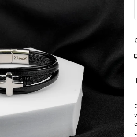
O
v
e
c