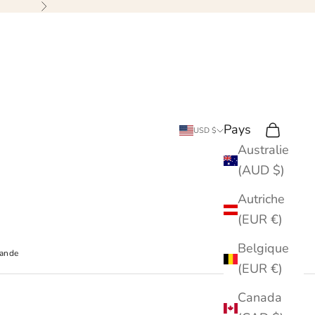
Suivant
Pays
Recherche
Chariot
USD $
Australie
(AUD $)
Autriche
(EUR €)
Belgique
mande
(EUR €)
Canada