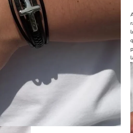
r
l
q
p
l