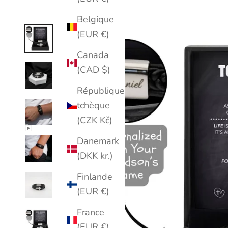
Belgique
(EUR €)
Canada
(CAD $)
République
tchèque
(CZK Kč)
Danemark
(DKK kr.)
Finlande
(EUR €)
France
(EUR €)