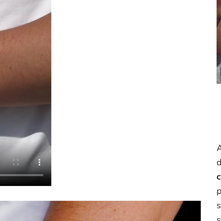
A
d
c
p
s
s