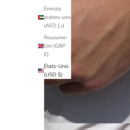
Émirats
arabes unis
(AED د.إ)
Royaume-
Uni (GBP
£)
États-Unis
(USD $)