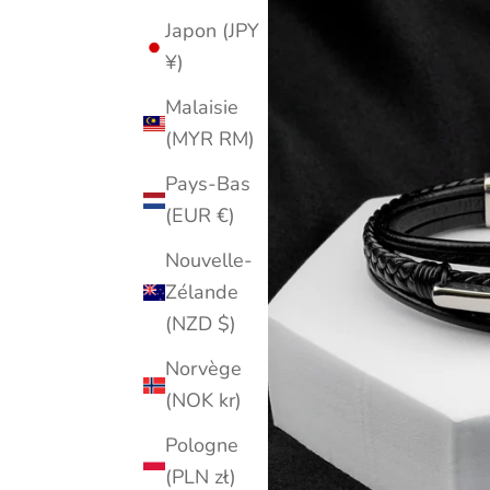
Japon (JPY
¥)
Malaisie
(MYR RM)
Pays-Bas
(EUR €)
Nouvelle-
Zélande
(NZD $)
Norvège
(NOK kr)
Pologne
(PLN zł)