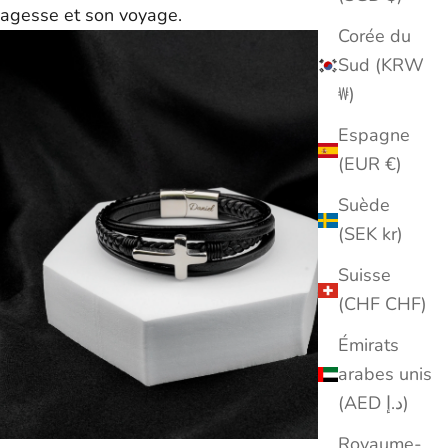
agesse et son voyage.
Canada : 5 à 15 jours ouvrables
Corée du
Europe : 4 à 15 jours ouvrables
Sud (KRW
Reste du monde : 5 à 25 jours ouvrables
Remarque :
les délais de livraison sont approximatifs et
₩)
s'entendent à compter de l'expédition ; ils peuvent varier en
fonction de facteurs externes. Les dates de livraison exactes ne
Espagne
peuvent être garanties.
(EUR €)
N'hésitez pas à nous contacter à l'adresse support@ziella.co si
vous avez d'autres questions ; notre équipe se fera un plaisir de
Suède
vous répondre dans les plus brefs délais !
(SEK kr)
Suisse
(CHF CHF)
Émirats
arabes unis
(AED د.إ)
Royaume-