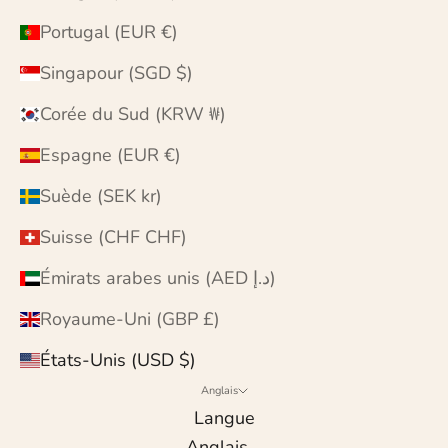
Portugal (EUR €)
Singapour (SGD $)
Corée du Sud (KRW ₩)
Espagne (EUR €)
Suède (SEK kr)
Suisse (CHF CHF)
Émirats arabes unis (AED د.إ)
Royaume-Uni (GBP £)
États-Unis (USD $)
Anglais
Langue
Anglais