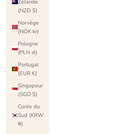
Zélande
(NZD $)
Norvège
(NOK kr)
Pologne
(PLN zł)
Portugal
(EUR €)
Singapour
(SGD $)
Corée du
Sud (KRW
₩)