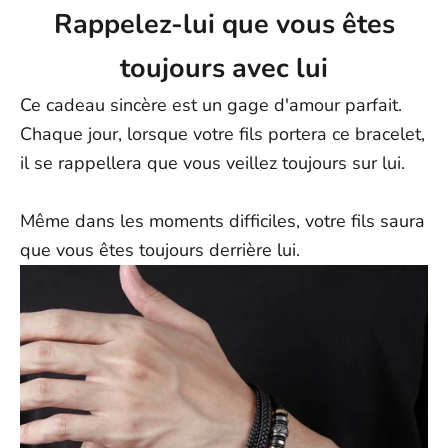
s'entendent à compter de l'expédition ; ils peuvent varier en
Rappelez-lui que vous êtes
fonction de facteurs externes. Les dates de livraison exactes ne
peuvent être garanties.
toujours avec lui
N'hésitez pas à nous contacter à l'adresse support@ziella.co si
Ce cadeau sincère est un gage d'amour parfait.
vous avez d'autres questions ; notre équipe se fera un plaisir de
vous répondre dans les plus brefs délais !
Chaque jour, lorsque votre fils portera ce bracelet,
il se rappellera que vous veillez toujours sur lui.
Même dans les moments difficiles, votre fils saura
que vous êtes toujours derrière lui.