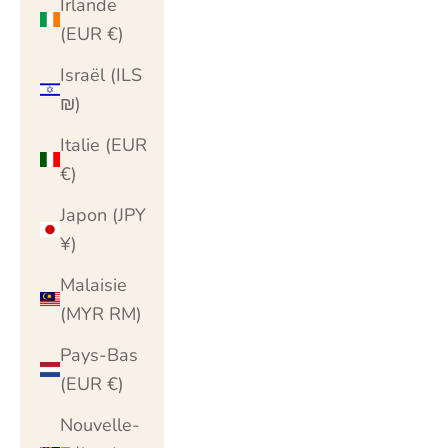
Irlande
(EUR €)
Israël (ILS
₪)
Italie (EUR
€)
Japon (JPY
¥)
Malaisie
(MYR RM)
Pays-Bas
(EUR €)
Nouvelle-