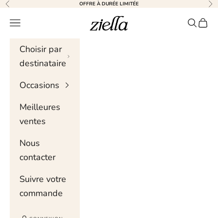
Skip to content
OFFRE À DURÉE LIMITÉE
Précédent
Sui
Ziella
Menu de navigation
Recher
Chari
Choisir par
destinataire
Occasions
Meilleures
ventes
Nous
contacter
Suivre votre
commande