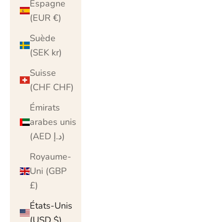
Espagne
(EUR €)
Suède
(SEK kr)
Suisse
(CHF CHF)
Émirats
arabes unis
(AED د.إ)
Royaume-
Uni (GBP
£)
États-Unis
(USD $)