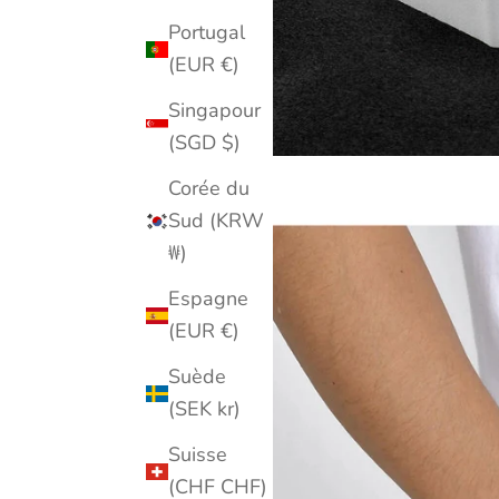
Portugal
(EUR €)
Singapour
(SGD $)
Corée du
Sud (KRW
₩)
Espagne
(EUR €)
Suède
(SEK kr)
Suisse
(CHF CHF)