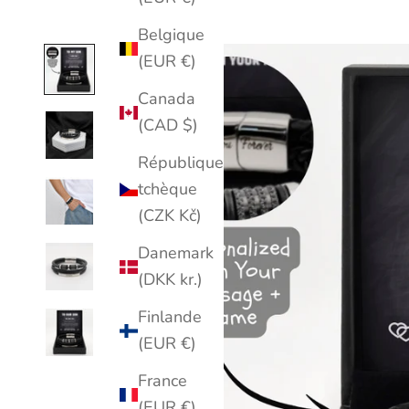
Belgique
(EUR €)
Canada
(CAD $)
République
tchèque
(CZK Kč)
Danemark
(DKK kr.)
Finlande
(EUR €)
France
(EUR €)