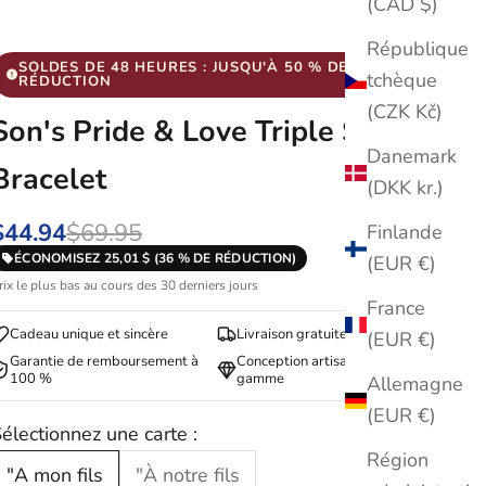
(CAD $)
République
SOLDES DE 48 HEURES : JUSQU'À 50 % DE
tchèque
RÉDUCTION
(CZK Kč)
Son's Pride & Love Triple Stack
Danemark
Bracelet
(DKK kr.)
$44.94
$69.95
Finlande
ÉCONOMISEZ 25,01 $ (36 % DE RÉDUCTION)
(EUR €)
rix le plus bas au cours des 30 derniers jours
France
Cadeau unique et sincère
Livraison gratuite
(EUR €)
Garantie de remboursement à
Conception artisanale haut de
100 %
gamme
Allemagne
(EUR €)
électionnez une carte :
Région
"A mon fils
"À notre fils