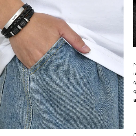
N
u
q
q
a
C