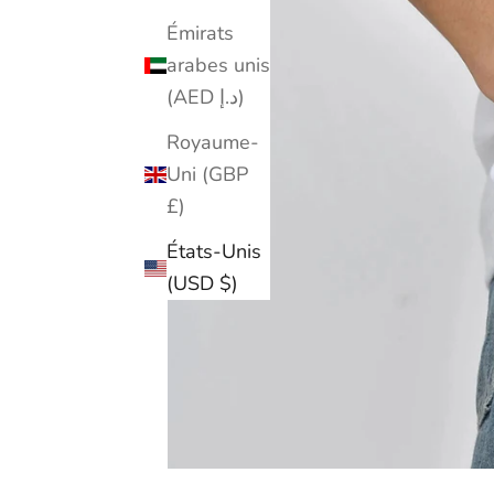
Émirats
arabes unis
(AED د.إ)
Royaume-
Uni (GBP
£)
États-Unis
(USD $)