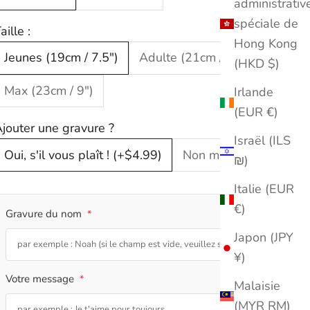
administrativ
spéciale de
aille :
Hong Kong
Jeunes (19cm / 7.5")
Adulte (21cm / 8.3")
(HKD $)
Max (23cm / 9")
Irlande
(EUR €)
jouter une gravure ?
Israël (ILS
Oui, s'il vous plaît ! (+$4.99)
Non merci !
₪)
Italie (EUR
€)
Gravure du nom
*
Japon (JPY
0/20
¥)
Votre message
*
Malaisie
(MYR RM)
0/20