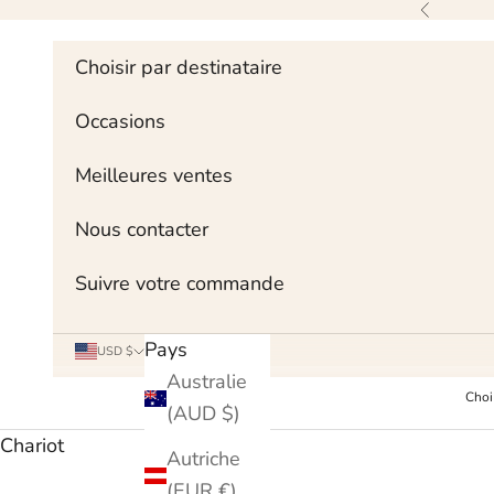
Skip to content
Précédent
Choisir par destinataire
Occasions
Meilleures ventes
Nous contacter
Suivre votre commande
Pays
USD $
Australie
Choi
(AUD $)
Chariot
Autriche
(EUR €)