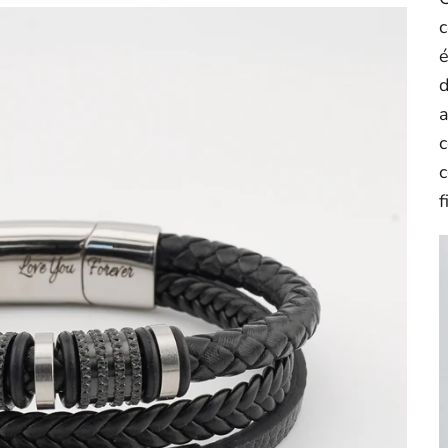
c
d
a
c
c
f