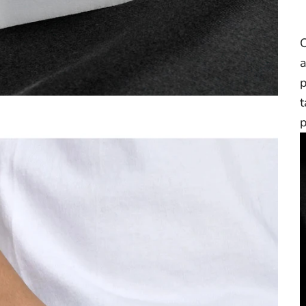
O
a
p
t
p