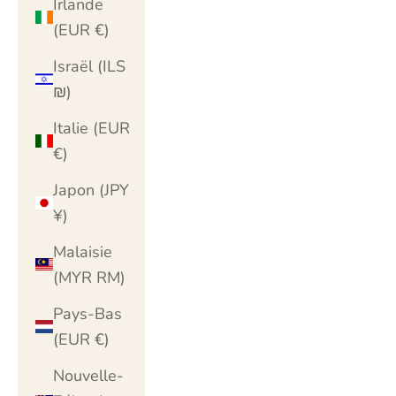
Irlande
(EUR €)
Israël (ILS
₪)
Italie (EUR
€)
Japon (JPY
¥)
Malaisie
(MYR RM)
Pays-Bas
(EUR €)
Nouvelle-