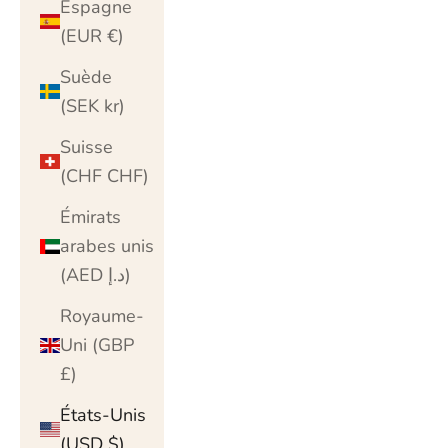
Espagne
(EUR €)
Suède
(SEK kr)
Suisse
(CHF CHF)
Émirats
arabes unis
(AED د.إ)
Royaume-
Uni (GBP
£)
États-Unis
(USD $)