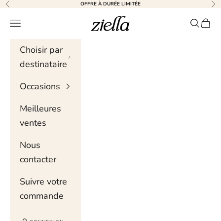
Skip to content
OFFRE À DURÉE LIMITÉE
Précédent
Sui
Ziella
Menu de navigation
Recher
Chari
Choisir par
destinataire
Occasions
Meilleures
ventes
Nous
contacter
Suivre votre
commande