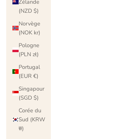
Zélande
(NZD $)
Norvège
(NOK kr)
Pologne
(PLN zł)
Portugal
(EUR €)
Singapour
(SGD $)
Corée du
Sud (KRW
₩)