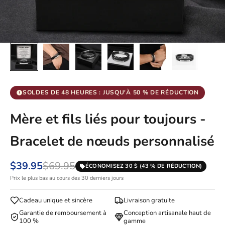
SOLDES DE 48 HEURES : JUSQU'À 50 % DE RÉDUCTION
Mère et fils liés pour toujours -
Bracelet de nœuds personnalisé
$39.95
$69.95
ÉCONOMISEZ 30 $ (43 % DE RÉDUCTION)
Prix le plus bas au cours des 30 derniers jours
Cadeau unique et sincère
Livraison gratuite
Garantie de remboursement à
Conception artisanale haut de
100 %
gamme