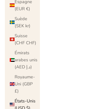
Espagne
(EUR €)
Suède
(SEK kr)
Suisse
(CHF CHF)
Émirats
arabes unis
(AED د.إ)
Royaume-
Uni (GBP
£)
États-Unis
(USD $)