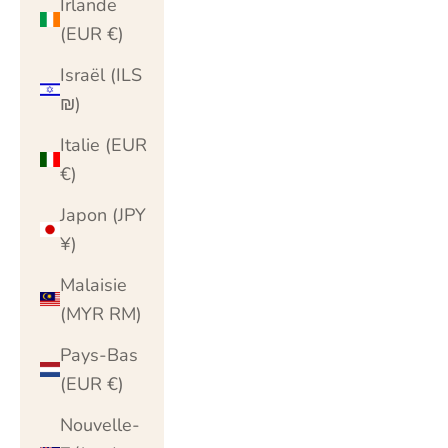
Irlande
(EUR €)
Israël (ILS
₪)
Italie (EUR
€)
Japon (JPY
¥)
Malaisie
(MYR RM)
Pays-Bas
(EUR €)
Nouvelle-