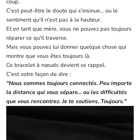
coup.
Reste du monde : 5 à 25 jours ouvrables
C'est peut-être le doute qui s'insinue... ou le
Remarque :
les délais de livraison sont approximatifs et
sentiment qu'il n'est pas à la hauteur.
s'entendent à compter de l'expédition ; ils peuvent varier en
fonction de facteurs externes. Les dates de livraison exactes ne
Et en tant que mère, vous ne pouvez pas toujours
peuvent être garanties.
réparer ce qu'il traverse.
N'hésitez pas à nous contacter à l'adresse support@ziella.co si
Mais vous pouvez lui donner quelque chose qui
vous avez d'autres questions ; notre équipe se fera un plaisir de
vous répondre dans les plus brefs délais !
montre que vous êtes toujours là.
Ce bracelet à nœuds devient ce rappel.
C'est votre façon de dire :
"Nous sommes toujours connectés. Peu importe
la distance qui vous sépare... ou les difficultés
que vous rencontrez. Je te soutiens. Toujours."