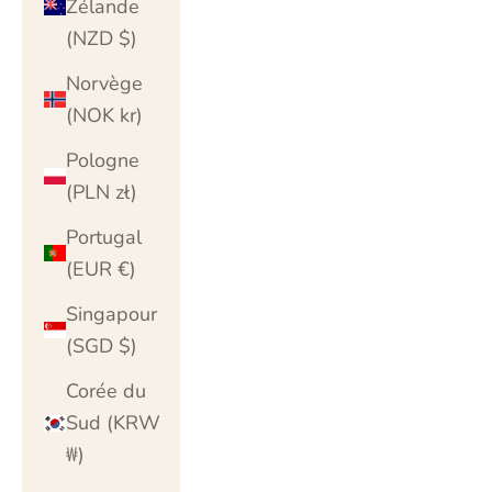
Zélande
(NZD $)
Norvège
(NOK kr)
Pologne
(PLN zł)
Portugal
(EUR €)
Singapour
(SGD $)
Corée du
Sud (KRW
₩)