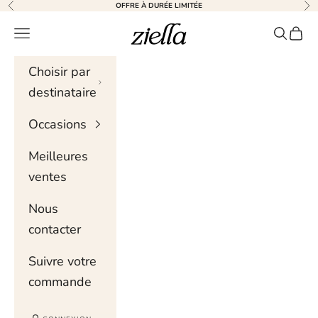
Skip to content
OFFRE À DURÉE LIMITÉE
Précédent
Sui
Ziella
Menu de navigation
Recher
Chari
Choisir par
destinataire
Occasions
Meilleures
ventes
Nous
contacter
Suivre votre
commande