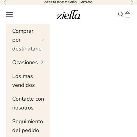
Ir al contenido
OFERTA POR TIEMPO LIMITADO
Anterior
Sig
Ziella
Menú de navegación
Buscar 
Carri
Comprar
por
destinatario
Ocasiones
Los más
vendidos
Contacte con
nosotros
Seguimiento
del pedido