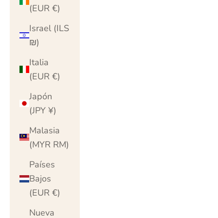
(EUR €)
Israel (ILS
₪)
Italia
(EUR €)
Japón
(JPY ¥)
Malasia
(MYR RM)
Países
Bajos
(EUR €)
Nueva