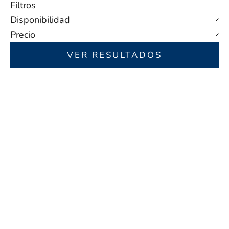
Filtros
Disponibilidad
Precio
VER RESULTADOS
AHORRA 30,00 $
AHORRA 30,00 $
Elegir opciones
Elegir opciones
FAMILY FOREVER - SET
SET DE PULSERAS
DE PULSERAS
PERSONALIZADAS