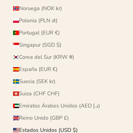
Noruega (NOK kr)
Polonia (PLN zł)
Portugal (EUR €)
Singapur (SGD $)
Corea del Sur (KRW ₩)
España (EUR €)
Suecia (SEK kr)
Suiza (CHF CHF)
Emiratos Árabes Unidos (AED د.إ)
Reino Unido (GBP £)
Estados Unidos (USD $)