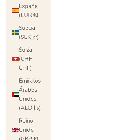
España
(EUR €)
Suecia
(SEK kr)
Suiza
(CHF
CHF)
Emiratos
Árabes
Unidos
(AED د.إ)
Reino
Unido
(GBP £)