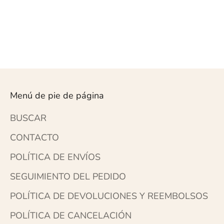
FAMILIA DEL PADRE
CON NOMBRES DE
FAMILIA GRABADOS
PRECIO DE OFERTA: DESDE
PRECIO HABITUAL
39,95 $
: 69,95 $
PRECIO DE VENTA
PRECIO HABI
: 39,95 $
: 69,95 $
Menú de pie de página
BUSCAR
CONTACTO
POLÍTICA DE ENVÍOS
SEGUIMIENTO DEL PEDIDO
POLÍTICA DE DEVOLUCIONES Y REEMBOLSOS
POLÍTICA DE CANCELACIÓN