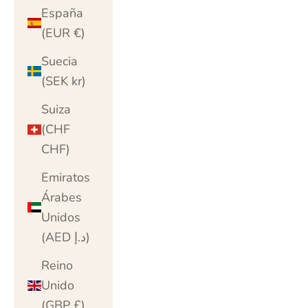
España
(EUR €)
Suecia
(SEK kr)
Suiza
(CHF
CHF)
Emiratos
Árabes
Unidos
(AED د.إ)
Reino
Unido
(GBP £)