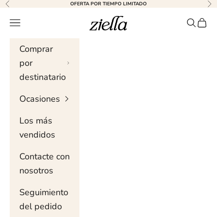
Ir al contenido
OFERTA POR TIEMPO LIMITADO
Anterior
Sig
Ziella
Menú de navegación
Buscar 
Carri
Comprar
por
destinatario
Ocasiones
Los más
vendidos
Contacte con
nosotros
Seguimiento
del pedido