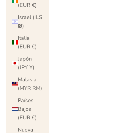
(EUR €)
Israel (ILS
₪)
Italia
(EUR €)
Japón
(JPY ¥)
Malasia
(MYR RM)
Países
Bajos
(EUR €)
Nueva