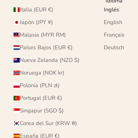
Idioma
Italia (EUR €)
Inglés
Japón (JPY ¥)
English
Malasia (MYR RM)
Français
Países Bajos (EUR €)
Deutsch
Nueva Zelanda (NZD $)
Noruega (NOK kr)
Polonia (PLN zł)
Portugal (EUR €)
Singapur (SGD $)
Corea del Sur (KRW ₩)
España (EUR €)