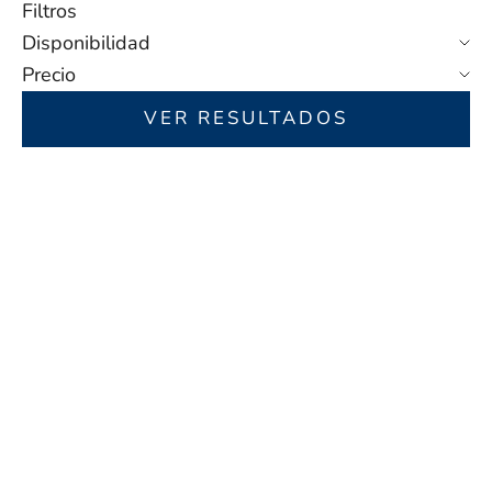
Filtros
Disponibilidad
Precio
VER RESULTADOS
EN OFERTA
AHORRA 40,00 $
Elegir opciones
Elegir opciones
PULSERA ETERNAL
"SET DE REGALO "A MI
GUARDIAN FAITH DEL
NIETO - TE QUIERO