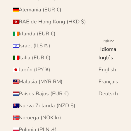
Alemania (EUR €)
RAE de Hong Kong (HKD $)
Irlanda (EUR €)
Inglés
Israel (ILS ₪)
Idioma
Italia (EUR €)
Inglés
Japón (JPY ¥)
English
Malasia (MYR RM)
Français
Países Bajos (EUR €)
Deutsch
Nueva Zelanda (NZD $)
Noruega (NOK kr)
Polonia (PLN zł)