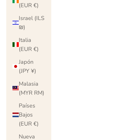
(EUR €)
Israel (ILS
₪)
Italia
(EUR €)
Japón
(JPY ¥)
Malasia
(MYR RM)
Países
Bajos
(EUR €)
Nueva