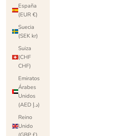
España
(EUR €)
Suecia
(SEK kr)
Suiza
(CHF
CHF)
Emiratos
Árabes
Unidos
(AED د.إ)
Reino
Unido
(GBP £)