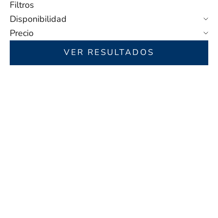
Filtros
Disponibilidad
Precio
VER RESULTADOS
AHORRA 40,00 $
EN OFERTA
Elegir opciones
Elegir opciones
SET DE REGALO CON
COLLAR «PARA MI
COLGANTE GRABADO
MAMÁ» — AMOR