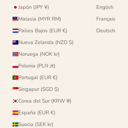
Japón (JPY ¥)
English
Malasia (MYR RM)
Français
Países Bajos (EUR €)
Deutsch
Nueva Zelanda (NZD $)
Noruega (NOK kr)
Polonia (PLN zł)
Portugal (EUR €)
Singapur (SGD $)
Corea del Sur (KRW ₩)
España (EUR €)
Suecia (SEK kr)