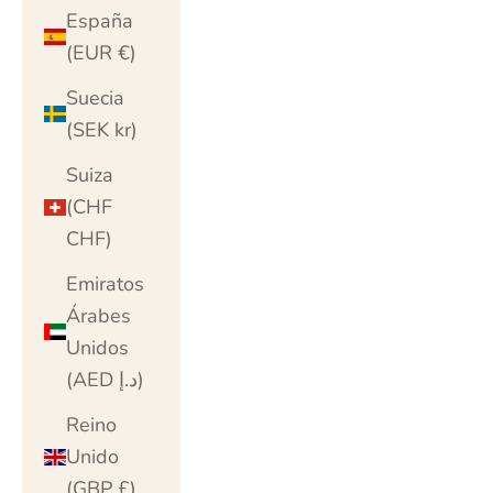
España
(EUR €)
Suecia
(SEK kr)
Suiza
(CHF
CHF)
Emiratos
Árabes
Unidos
(AED د.إ)
Reino
Unido
(GBP £)