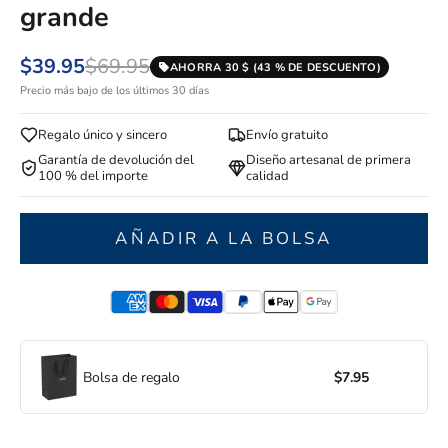
grande
$39.95
$69.95
AHORRA 30 $ (43 % DE DESCUENTO)
Precio más bajo de los últimos 30 días
Regalo único y sincero
Envío gratuito
Garantía de devolución del
Diseño artesanal de primera
100 % del importe
calidad
AÑADIR A LA BOLSA
Bolsa de regalo
$7.95