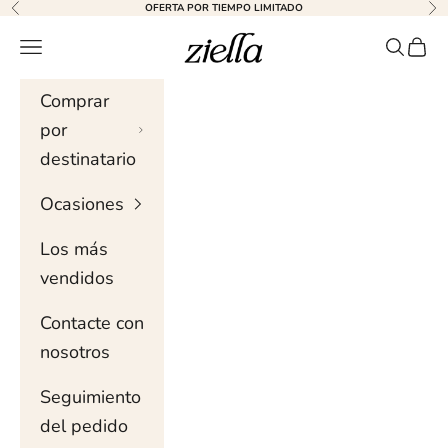
Ir al contenido
OFERTA POR TIEMPO LIMITADO
Anterior
Sig
Ziella
Menú de navegación
Buscar 
Carri
Comprar
por
destinatario
Ocasiones
Los más
vendidos
Contacte con
nosotros
Seguimiento
del pedido