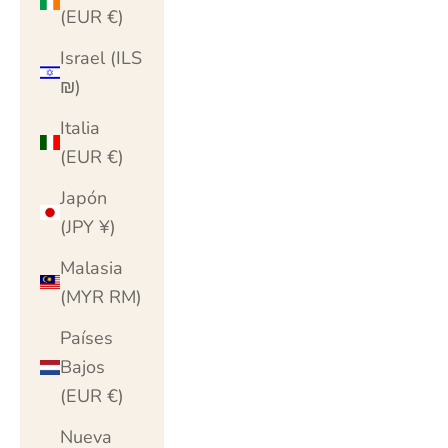
(EUR €)
Israel (ILS
₪)
Italia
(EUR €)
Japón
(JPY ¥)
Malasia
(MYR RM)
Países
Bajos
(EUR €)
Nueva