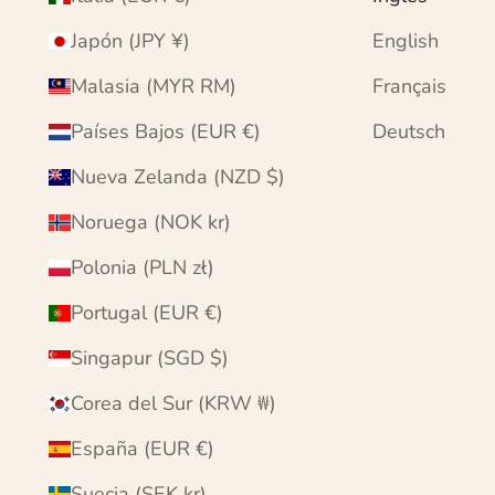
Japón (JPY ¥)
English
Malasia (MYR RM)
Français
Países Bajos (EUR €)
Deutsch
Nueva Zelanda (NZD $)
Noruega (NOK kr)
Polonia (PLN zł)
Portugal (EUR €)
Singapur (SGD $)
Corea del Sur (KRW ₩)
España (EUR €)
Suecia (SEK kr)