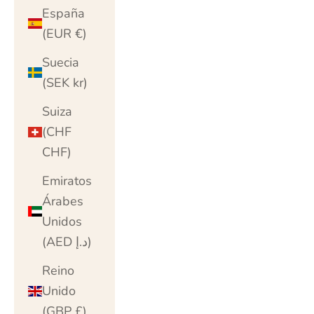
España
(EUR €)
Suecia
(SEK kr)
Suiza
(CHF
CHF)
Emiratos
Árabes
Unidos
(AED د.إ)
Reino
Unido
(GBP £)