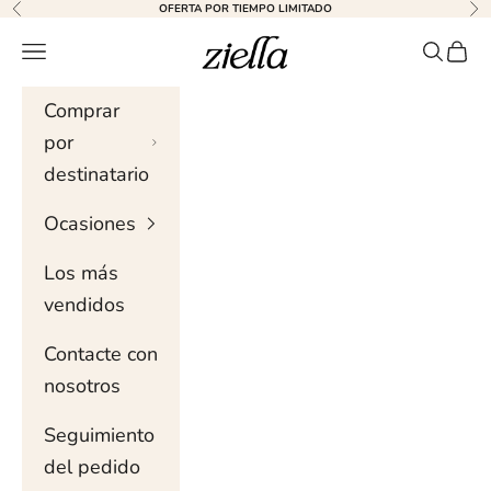
Ir al contenido
OFERTA POR TIEMPO LIMITADO
Anterior
Sig
Ziella
Menú de navegación
Buscar 
Carri
Comprar
por
destinatario
Ocasiones
Los más
vendidos
Contacte con
nosotros
Seguimiento
del pedido