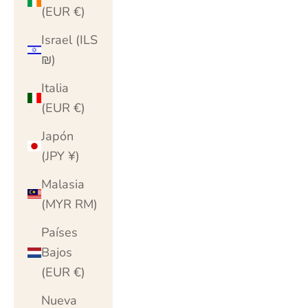
(EUR €)
Israel (ILS
₪)
Italia
(EUR €)
Japón
(JPY ¥)
Malasia
(MYR RM)
Países
Bajos
(EUR €)
Nueva