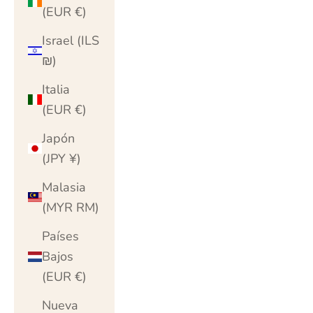
(EUR €)
Israel (ILS
₪)
Italia
(EUR €)
Japón
(JPY ¥)
Malasia
(MYR RM)
Países
Bajos
(EUR €)
Nueva