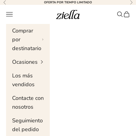
Ir al contenido
OFERTA POR TIEMPO LIMITADO
Anterior
Sig
Ziella
Menú de navegación
Buscar 
Carri
Comprar
por
destinatario
Ocasiones
Los más
vendidos
Contacte con
nosotros
Seguimiento
del pedido