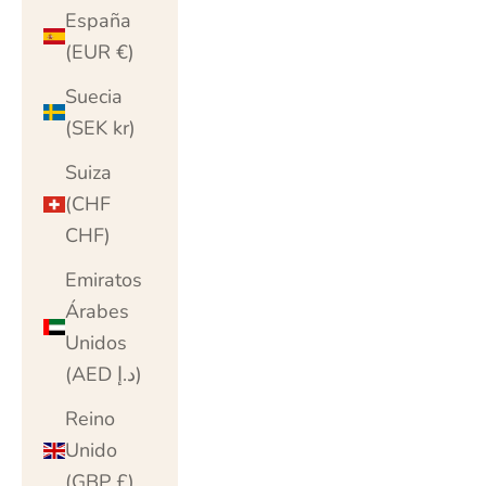
España
(EUR €)
Suecia
(SEK kr)
Suiza
(CHF
CHF)
Emiratos
Árabes
Unidos
(AED د.إ)
Reino
Unido
(GBP £)