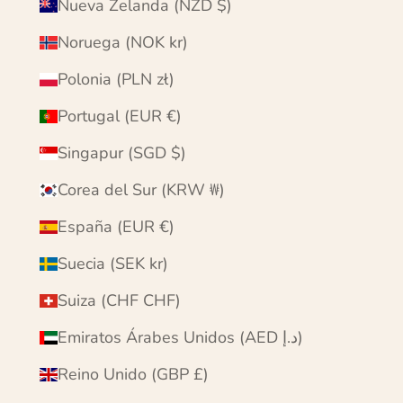
Nueva Zelanda (NZD $)
Noruega (NOK kr)
Polonia (PLN zł)
Portugal (EUR €)
Singapur (SGD $)
Corea del Sur (KRW ₩)
España (EUR €)
Suecia (SEK kr)
Suiza (CHF CHF)
Emiratos Árabes Unidos (AED د.إ)
Reino Unido (GBP £)