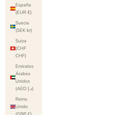
España
(EUR €)
Suecia
(SEK kr)
Suiza
(CHF
CHF)
Emiratos
Árabes
Unidos
(AED د.إ)
Reino
Unido
(GBP £)