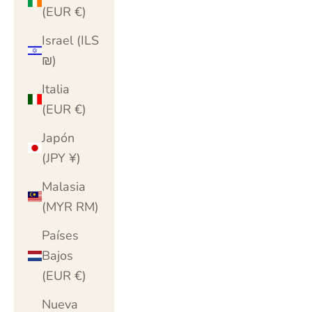
(EUR €)
Israel (ILS
₪)
Italia
(EUR €)
Japón
(JPY ¥)
Malasia
(MYR RM)
Países
Bajos
(EUR €)
Nueva