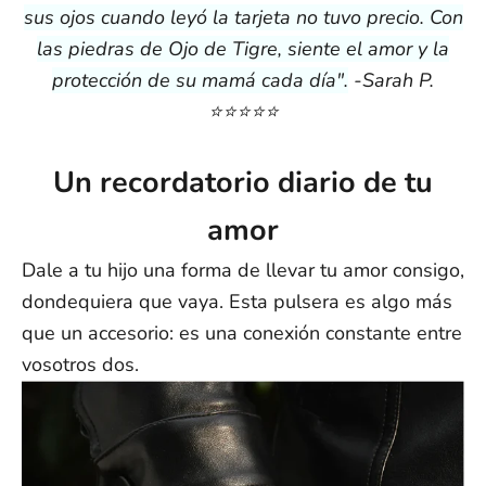
Europa: de 4 a 15 días laborables
sus ojos cuando leyó la tarjeta no tuvo precio. Con
Resto del mundo: de 5 a 25 días laborables
las piedras de Ojo de Tigre, siente el amor y la
Nota:
Los plazos de entrega son aproximados a partir del envío y
protección de su mamá cada día".
-Sarah P.
pueden variar debido a factores externos. No se pueden
⭐️⭐️⭐️⭐️⭐️
garantizar las fechas exactas de entrega.
Si tienes alguna otra pregunta, escríbenos a support@ziella.co y
nuestro equipo te responderá lo antes posible.
Un recordatorio diario de tu
amor
Dale a tu hijo una forma de llevar tu amor consigo,
dondequiera que vaya. Esta pulsera es algo más
que un accesorio: es una conexión constante entre
vosotros dos.