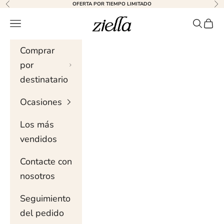
Ir al contenido
OFERTA POR TIEMPO LIMITADO
Anterior
Sig
Ziella
Menú de navegación
Buscar 
Carri
Comprar
por
destinatario
Ocasiones
Los más
vendidos
Contacte con
nosotros
Seguimiento
del pedido