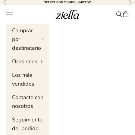
Ir al contenido
OFERTA POR TIEMPO LIMITADO
Anterior
Sig
Ziella
Menú de navegación
Buscar 
Carri
Comprar
por
destinatario
Ocasiones
Los más
vendidos
Contacte con
nosotros
Seguimiento
del pedido