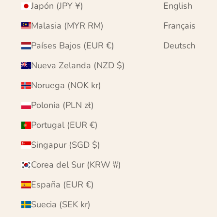
Japón (JPY ¥)
English
Malasia (MYR RM)
Français
Países Bajos (EUR €)
Deutsch
Nueva Zelanda (NZD $)
Noruega (NOK kr)
Polonia (PLN zł)
Portugal (EUR €)
Singapur (SGD $)
Corea del Sur (KRW ₩)
España (EUR €)
Suecia (SEK kr)