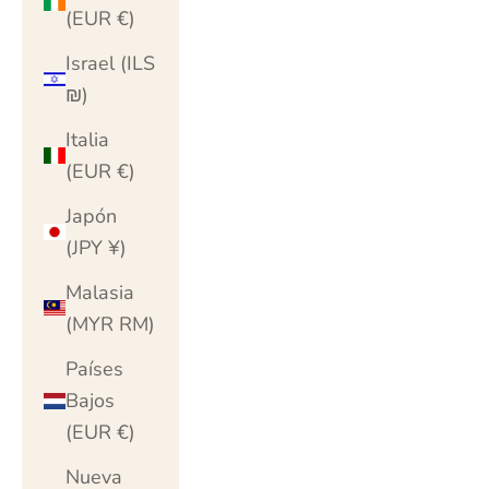
(EUR €)
Israel (ILS
₪)
Italia
(EUR €)
Japón
(JPY ¥)
Malasia
(MYR RM)
Países
Bajos
(EUR €)
Nueva