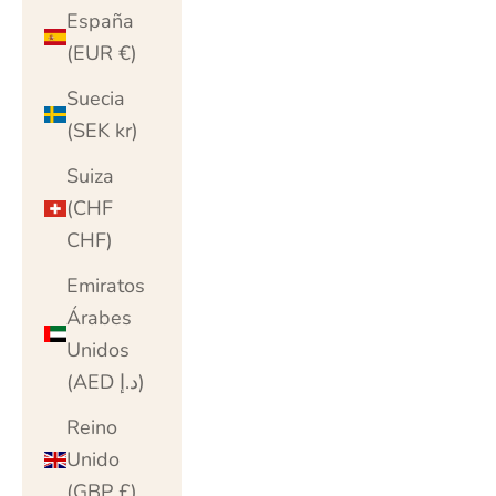
España
(EUR €)
Suecia
(SEK kr)
Suiza
(CHF
CHF)
Emiratos
Árabes
Unidos
(AED د.إ)
Reino
Unido
(GBP £)