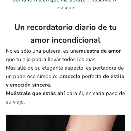
Resto del mundo: de 5 a 25 días laborables
⭐️⭐️⭐️⭐️⭐️
Nota:
Los plazos de entrega son aproximados a partir del envío y
pueden variar debido a factores externos. No se pueden
Un recordatorio diario de tu
garantizar las fechas exactas de entrega.
Si tienes alguna otra pregunta, escríbenos a support@ziella.co y
amor incondicional
nuestro equipo te responderá lo antes posible.
No es sólo una pulsera, es una
muestra de amor
que tu hijo podrá llevar todos los días.
Más allá de su elegante aspecto, es portadora de
un poderoso símbolo: la
mezcla
perfecta
de estilo
y emoción sincera.
Muéstrale que estás ahí
para él, en cada paso de
su viaje.