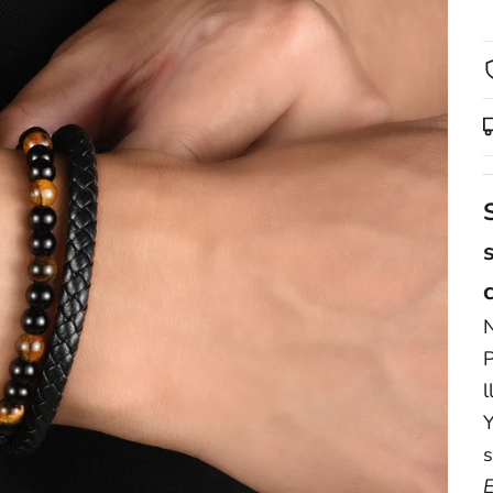
N
P
l
Y
s
E