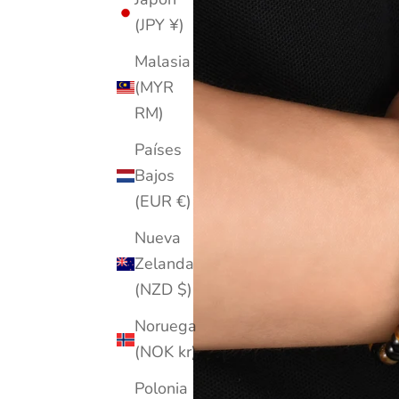
(JPY ¥)
Malasia
(MYR
RM)
Países
Bajos
(EUR €)
Nueva
Zelanda
(NZD $)
Noruega
(NOK kr)
Polonia