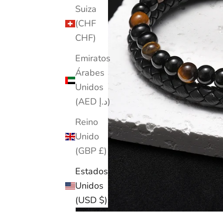
Suiza
(CHF
CHF)
Emiratos
Árabes
Unidos
(AED د.إ)
Reino
Unido
(GBP £)
Estados
Unidos
(USD $)