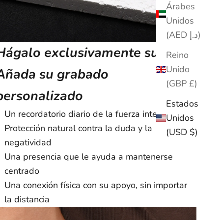
Árabes
Unidos
(AED د.إ)
Hágalo exclusivamente suyo -
Reino
Unido
Añada su grabado
(GBP £)
personalizado
Estados
Un recordatorio diario de la fuerza interior
Unidos
Protección natural contra la duda y la
(USD $)
negatividad
Una presencia que le ayuda a mantenerse
centrado
Una conexión física con su apoyo, sin importar
la distancia