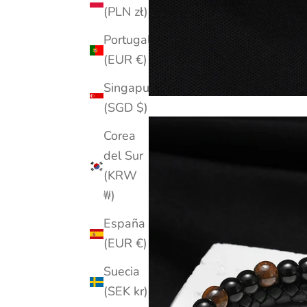
(PLN zł)
Portugal
(EUR €)
Singapur
(SGD $)
Corea
del Sur
(KRW
₩)
España
(EUR €)
Suecia
(SEK kr)