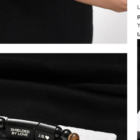
L
Y
l