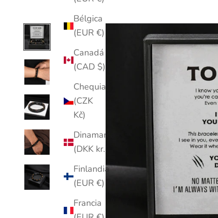
Bélgica
(EUR €)
Canadá
(CAD $)
Chequia
(CZK
Kč)
Dinamarca
(DKK kr.)
Finlandia
(EUR €)
Francia
(EUR €)