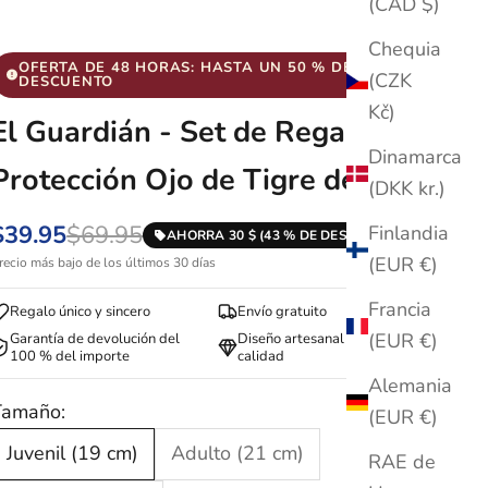
(CAD $)
Chequia
OFERTA DE 48 HORAS: HASTA UN 50 % DE
(CZK
DESCUENTO
Kč)
El Guardián - Set de Regalo
Dinamarca
Protección Ojo de Tigre de Hijo
(DKK kr.)
$39.95
$69.95
Finlandia
AHORRA 30 $ (43 % DE DESCUENTO)
(EUR €)
recio más bajo de los últimos 30 días
Francia
Regalo único y sincero
Envío gratuito
(EUR €)
Garantía de devolución del
Diseño artesanal de primera
100 % del importe
calidad
Alemania
Tamaño:
(EUR €)
Juvenil (19 cm)
Adulto (21 cm)
RAE de