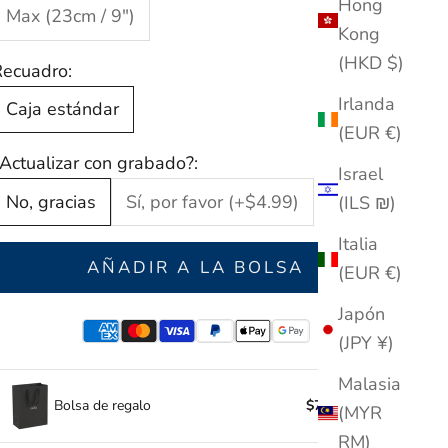
Hong
Max (23cm / 9")
Kong
(HKD $)
Recuadro:
Irlanda
Caja estándar
(EUR €)
Actualizar con grabado?:
Israel
No, gracias
Sí, por favor (+$4.99)
(ILS ₪)
Italia
AÑADIR A LA BOLSA
(EUR €)
Japón
(JPY ¥)
Malasia
Bolsa de regalo
$7.95
(MYR
RM)