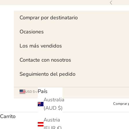
Ir al contenido
Anterior
Comprar por destinatario
Ocasiones
Los más vendidos
Contacte con nosotros
Seguimiento del pedido
País
USD $
Australia
Comprar p
(AUD $)
Carrito
Austria
(EUR €)