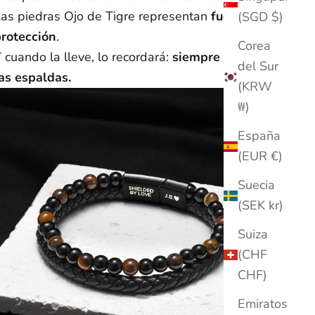
as piedras Ojo de Tigre representan
fuerza
y
Nota:
Los plazos de entrega son aproximados a partir del envío y
(SGD $)
pueden variar debido a factores externos. No se pueden
protección
.
garantizar las fechas exactas de entrega.
Corea
 cuando la lleve, lo recordará:
siempre le cubres
Si tienes alguna otra pregunta, escríbenos a support@ziella.co y
del Sur
as espaldas.
nuestro equipo te responderá lo antes posible.
(KRW
₩)
España
(EUR €)
Suecia
(SEK kr)
Suiza
(CHF
CHF)
Emiratos