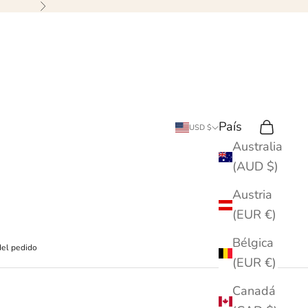
Siguiente
País
Buscar en
Carrito
USD $
Australia
(AUD $)
Austria
(EUR €)
Bélgica
del pedido
(EUR €)
Canadá